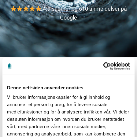
4.9 stjerner og 610 anmeldelser på
Google
Når renset du
ventilasjonen sist?
Denne nettsiden anvender cookies
Vi bruker informasjonskapsler for å gi innhold og
De fleste produsenter anbefaler rens hvert 3.–5. år. Du
annonser et personlig preg, for å levere sosiale
merker forskjell umiddelbart.
mediefunksjoner og for å analysere trafikken vår. Vi deler
Fyll ut skjemaet for å bestille eller få tilbud!
dessuten informasjon om hvordan du bruker nettstedet
vårt, med partnerne våre innen sosiale medier,
Se
video
om hva vi finner i ventilasjonskanalene i mange
boliger.
annonsering og analysearbeid, som kan kombinere den