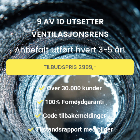
9 AV 10 UTSETTER
VENTILASJONSRENS
Anbefalt utført hvert 3-5 år!
TILBUDSPRIS 2999,-
Over 30.000 kunder
100% Fornøydgaranti
Gode tilbakemeldinger
Tilstandsrapport med bilder