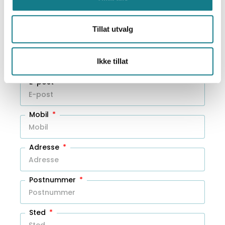
Bestill eller få tilbud!
Tillat utvalg
Navn
Ikke tillat
E-post
Mobil
Adresse
Postnummer
Sted